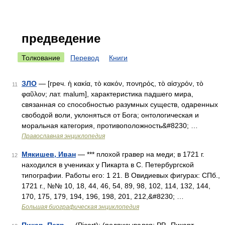
предведение
Толкование
Перевод
Книги
ЗЛО
— [греч. ἡ κακία, τὸ κακόν, πονηρός, τὸ αἰσχρόν, τὸ
11
φαῦλον; лат. malum], характеристика падшего мира,
связанная со способностью разумных существ, одаренных
свободой воли, уклоняться от Бога; онтологическая и
моральная категория, противоположность&#8230; …
Православная энциклопедия
Мякишев, Иван
— *** плохой гравер на меди; в 1721 г.
12
находился в учениках y Пикарта в С. Петербургской
типографии. Работы его: 1 21. В Овидиевых фигурах: СПб.,
1721 г., №№ 10, 18, 44, 46, 54, 89, 98, 102, 114, 132, 144,
170, 175, 179, 194, 196, 198, 201, 212,&#8230; …
Большая биографическая энциклопедия