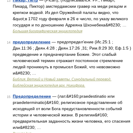
Пикар, Петр
— (Picart); (подписывался: PP., Пикарт,
13
Пикард, Пиктор) амстердамскии гравер на меди резцом и
крепкои водкой. Из дел Оружейной палаты видно, что
&quot;в 1702 году февраля в 26 е число, по указу великого
государя и по доношению Адреяна Шхонебека&#8230; …
Большая биографическая энциклопедия
предопределение
— предопредел’ение (Ис.25:1 ;
14
Дан.11:36 ; Деян.4:28 ; Деян.17:26 ,31; Рим.8:29 30; Еф.1:5 )
предведение и предначертание Божие. Этот слабый
человеческий термин отражает постоянное стремление
людей проникнуть в промысел Божий, что невозможно
и&#8230; …
Библия. Ветхий и Новый заветы. Синодальный перевод.
Библейская энциклопедия арх. Никифора.
Предопределение
— (лат.&#160;praedestinatio или
15
praedeterminatio)&#160; религиозное представление об
исходящей от воли Бога предустановленности событий
истории и человеческой жизни. В религии&#160;
предварительная заданность жизни человека, его спасения
или&#8230; …