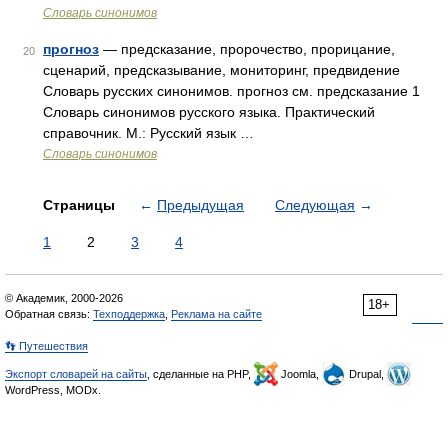
Словарь синонимов
прогноз
— предсказание, пророчество, прорицание,
20
сценарий, предсказывание, мониторинг, предвидение
Словарь русских синонимов. прогноз см. предсказание 1
Словарь синонимов русского языка. Практический
справочник. М.: Русский язык …
Словарь синонимов
Страницы
←
Предыдущая
Следующая
→
1
2
3
4
© Академик, 2000-2026
18+
Обратная связь:
Техподдержка
,
Реклама на сайте
👣 Путешествия
Экспорт словарей на сайты
, сделанные на PHP,
Joomla,
Drupal,
WordPress, MODx.