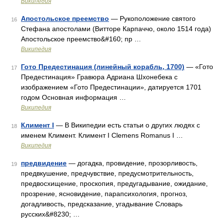
Википедия
Апостольское преемство
— Рукоположение святого
16
Стефана апостолами (Витторе Карпаччо, около 1514 года)
Апостольское преемство&#160; пр …
Википедия
Гото Предестинация (линейный корабль, 1700)
— «Гото
17
Предестинация» Гравюра Адриана Шхонебека с
изображением «Гото Предестинации», датируется 1701
годом Основная информация …
Википедия
Климент I
— В Википедии есть статьи о других людях с
18
именем Климент. Климент I Clemens Romanus I …
Википедия
предвидение
— догадка, провидение, прозорливость,
19
предвкушение, предчувствие, предусмотрительность,
предвосхищение, проскопия, предугадывание, ожидание,
прозрение, ясновидение, парапсихология, прогноз,
догадливость, предсказание, угадывание Словарь
русских&#8230; …